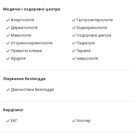
Медичні і оздоровчі центри
Алергологія
Гастроентерологія
Дерматологія
Ендокринологія
Мамологія
Оздоровчі центри
Оториноларингологія
Педіатрія
Приватні клініки
Терапія
Хірургія
неврологія
Лікування безпліддя
Діагностика безпліддя
Кардіолог
ЕКГ
Холтер