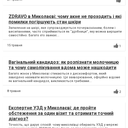
ZDRAVO в Миколаєві: чому акне не проходить і які
помилки погіршують стан шкіри
Запалення на шкірі, яке супроводжується почервонінням, болем і
висипаннями, часто сприймається як “дрібниця”, яку можна вирішити
самостійно. Багато хто звикає...
15 травня
1
Вагінальний кандидоз: як розпізнати молочницю
та чому самолікування вдома може нашкодити
Багато жінок у Миколаєві стикаються з дискомфортом, який
заведено називати молочницею. Це захворювання, офіційно відоме
як вагінальний кандидоз, викликається грибками...
8 травня
2
Експертне УЗД у Миколаєві: де пройти
обстеження за один візит та отримати точний
діагноз?
Точність, що дарує спокій: чому миколаївці обирають УЗД у мережі