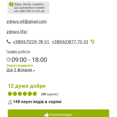
Будь ласка, скажіть,
що дізналися номер
на сайті 0512.com.ua
zdravo.inf@gmail.com
zdravo.life/
+380(67)239-78-51
,
+380(63)877-73-33
Графік роботи
09:00 - 18:00
Зараз відкрито
Ще 2 філіали
12
дуже добре
(
39
оцінок)
148 переглядів в серпні
Я рекомендую