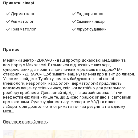
Приватні лікарі
Дерматолог
Ендокринолог
Ревматолог
Сімейний лікар
Травматолог
Хірург судинний
Про нас
Медичний центр «ZDRAVO» - ваш простір доказової медицини та
комфорту у Миколаєві. Втомилися від нескінченних черг,
суперечливих діагнозів та призначень «про всяк випадок»? Ми
створили «ZDRAVO», щоб змінити ваше уявлення про візит до лікаря.
У нас ви знайдете: Турботу замість байдужості: наші лікарі
(гінекологи, неврологи, кардіологи, дерматологи) приділяють
кожному пацієнту стільки часу, скільки потрібно для ретельного
розбору проблеми. Доказовий підхід: ніяких зайвих аналізів чи
неефективних ліків - лише те, що дійсно працює згідно зі світовими
протоколами. Сучасну діагностику: експертне УЗД та власна
лабораторія дозволяють отримати точний результат в одному
місц...
Показати повний опис