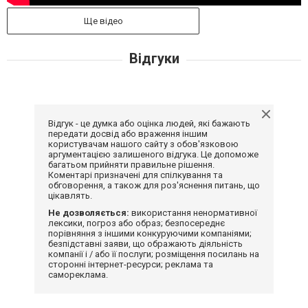
Ще відео
Відгуки
Відгук - це думка або оцінка людей, які бажають
передати досвід або враження іншим
користувачам нашого сайту з обов'язковою
аргументацією залишеного відгука. Це допоможе
багатьом прийняти правильне рішення.
Коментарі призначені для спілкування та
обговорення, а також для роз'яснення питань, що
цікавлять.
Не дозволяється:
використання ненормативної
лексики, погроз або образ; безпосереднє
порівняння з іншими конкуруючими компаніями;
безпідставні заяви, що ображають діяльність
компанії і / або її послуги; розміщення посилань на
сторонні інтернет-ресурси; реклама та
самореклама.