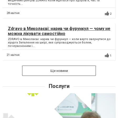
медичних центрів ZDRAVO Коли йдеться про здоров’я, час та
точність...
28 квітня
2
Zdravo в Миколаєві: нарив чи фурункул — чому не
можна лікувати самостійно
ZDRAVO в Миколаєві: нарив чи фурункул — коли варто звернутися до
хірурга Запалення на шкірі, яке супроводжується болем,
почервонінням і...
21 квітня
1
Ще новини
Послуги