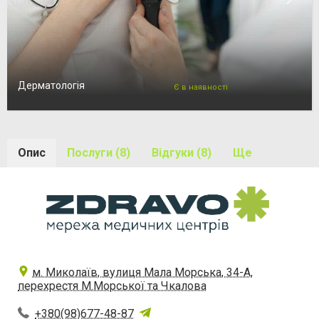
Дерматологія
Є в наявності
Опис
Послуги (8)
Відгуки (8)
Ще
м. Миколаїв, вулиця Мала Морська, 34-А,
перехрестя М.Морської та Чкалова
+380(98)677-48-87