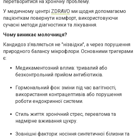
перетворитися на хронічну проблему.
У медичному центрі
ZDRAVO
ми щодня допомагаємо
пацієнткам повернути комфорт, використовуючи
сучасні методи діагностики та лікування.
Чому виникає молочниця?
Кандидоз з’являється не "нізвідки", а через порушення
природного балансу мікрофлори. Основними тригерами
є:
Медикаментозний вплив:
тривалий або
безконтрольний прийом антибіотиків.
Гормональний фон:
зміни під час вагітності,
використання контрацептивів або порушення
роботи ендокринної системи.
Стиль життя:
хронічний стрес, перевтома та
надмірне вживання цукру.
Зовнішні фактори:
носіння синтетичної білизни та