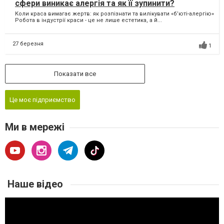
сфери виникає алергія та як її зупинити?
Коли краса вимагає жертв: як розпізнати та вилікувати «б’юті-алергію»
Робота в індустрії краси - це не лише естетика, а й...
27 березня
1
Показати все
Це моє підприємство
Ми в мережі
Наше відео