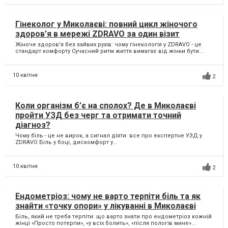
Гінеколог у Миколаєві: повний цикл жіночого
здоров'я в мережі ZDRAVO за один візит
Жіноче здоров'я без зайвих рухів: чому гінекологія у ZDRAVO - це
стандарт комфорту Сучасний ритм життя вимагає від жінки бути...
10 квітня
2
Коли організм б’є на сполох? Де в Миколаєві
пройти УЗД без черг та отримати точний
діагноз?
Чому біль - це не вирок, а сигнал діяти: все про експертне УЗД у
ZDRAVO Біль у боці, дискомфорт у...
10 квітня
2
Ендометріоз: чому не варто терпіти біль та як
знайти «точку опори» у лікуванні в Миколаєві
Біль, який не треба терпіти: що варто знати про ендометріоз кожній
жінці «Просто потерпи», «у всіх болить», «після пологів мине»...