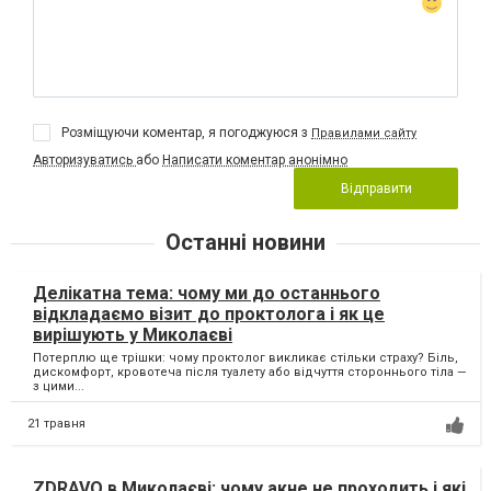
Розміщуючи коментар, я погоджуюся з
Правилами сайту
Авторизуватись
або
Написати коментар анонімно
Відправити
Останні новини
Делікатна тема: чому ми до останнього
відкладаємо візит до проктолога і як це
вирішують у Миколаєві
Потерплю ще трішки: чому проктолог викликає стільки страху? Біль,
дискомфорт, кровотеча після туалету або відчуття стороннього тіла —
з цими...
21 травня
ZDRAVO в Миколаєві: чому акне не проходить і які