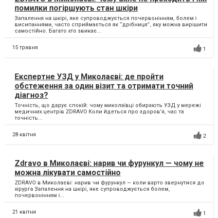
помилки погіршують стан шкіри
Запалення на шкірі, яке супроводжується почервонінням, болем і
висипаннями, часто сприймається як “дрібниця”, яку можна вирішити
самостійно. Багато хто звикає...
15 травня
1
Експертне УЗД у Миколаєві: де пройти
обстеження за один візит та отримати точний
діагноз?
Точність, що дарує спокій: чому миколаївці обирають УЗД у мережі
медичних центрів ZDRAVO Коли йдеться про здоров’я, час та
точність...
28 квітня
2
Zdravo в Миколаєві: нарив чи фурункул — чому не
можна лікувати самостійно
ZDRAVO в Миколаєві: нарив чи фурункул — коли варто звернутися до
хірурга Запалення на шкірі, яке супроводжується болем,
почервонінням і...
21 квітня
1