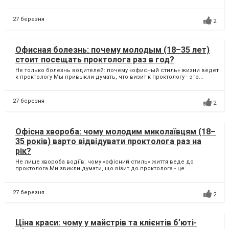
27 березня
2
Офисная болезнь: почему молодым (18–35 лет)
стоит посещать проктолога раз в год?
Не только болезнь водителей: почему «офисный стиль» жизни ведет
к проктологу Мы привыкли думать, что визит к проктологу - это...
27 березня
2
Офісна хвороба: чому молодим миколаївцям (18–
35 років) варто відвідувати проктолога раз на
рік?
Не лише хвороба водіїв: чому «офісний стиль» життя веде до
проктолога Ми звикли думати, що візит до проктолога - це...
27 березня
2
Ціна краси: чому у майстрів та клієнтів б’юті-