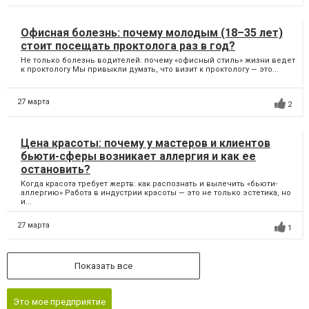
Офисная болезнь: почему молодым (18–35 лет)
стоит посещать проктолога раз в год?
Не только болезнь водителей: почему «офисный стиль» жизни ведет
к проктологу Мы привыкли думать, что визит к проктологу — это...
27 марта
2
Цена красоты: почему у мастеров и клиентов
бьюти-сферы возникает аллергия и как ее
остановить?
Когда красота требует жертв: как распознать и вылечить «бьюти-
аллергию» Работа в индустрии красоты — это не только эстетика, но
и...
27 марта
1
Показать все
Это мое предприятие