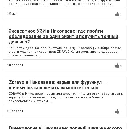
высыпаниями, часто воспринимается как «мелочь», которую можно
решить самостоятельно. Многие привыкают к периодическим...
15 мая
1
Экспертное УЗИ в Николаеве: где пройти
обследование за один визит и получить точный
диагноз?
Точность, дарящая спокойствие: почему николаевцы выбирают УЗИ
в сети медицинских центров ZDRAVO Когда речь идет о здоровье,
время и точность...
28 апреля
2
Zdravo в Николаеве: нарыв или фурункул —
почему нельзя лечить самостоятельно
ZDRAVO в Николаеве: нарыв или фурункул — когда стоит обратиться к
хирургу Воспаление на коже, сопровождающееся болью,
покраснением и отеком,...
21 апреля
1
Гинекология в Николаеве: полный цикл женского